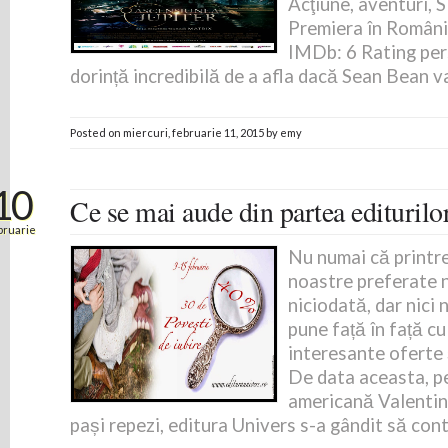
Acţiune, aventuri,
Premiera în Români
IMDb: 6 Rating per
dorință incredibilă de a afla dacă Sean Bean va
Posted on
miercuri, februarie 11, 2015
by
emy
10
Ce se mai aude din partea editurilo
bruarie
Nu numai că printre 
noastre preferate 
niciodată, dar nici 
pune față în față cu
interesante oferte
De data aceasta, p
americană Valentin
pași repezi, editura Univers s-a gândit să cont