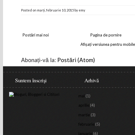
Posted on
marți, februarie 10, 2015
by
emy
Postări mai noi
Pagina de pornire
Afișați versiunea pentru mobile
Abonați-vă la:
Postări (Atom)
Suntem înscrişi
Arhivă
mai
(1)
aprilie
(4)
martie
(3)
februarie
(5)
ianuarie
(6)