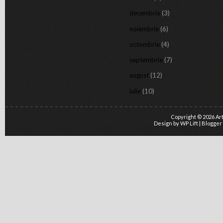
decembrie
(3)
noiembrie
(6)
octombrie
(4)
septembrie
(7)
august
(12)
iulie
(10)
Copyright ©
2026
Ar
Design by
WP Lift
| Blogger